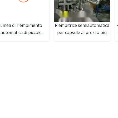
Linea di riempimento
Riempitrice semiautomatica
automatica di piccole
per capsule al prezzo più
ttiglie minerali puri per
basso
N
nimali domestici 3 in 1,
nea di imbottigliamento,
linea di produzione di
r
ua, tappatrice, macchine
i rifornimento di acqua
potabile