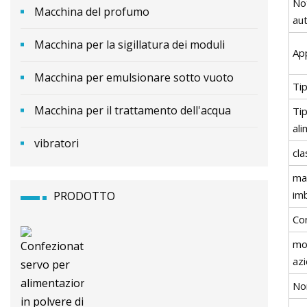
No
Macchina del profumo
au
Macchina per la sigillatura dei moduli
Ap
Macchina per emulsionare sotto vuoto
Ti
Macchina per il trattamento dell'acqua
Ti
al
vibratori
cla
mat
imb
PRODOTTO
Co
mo
az
No