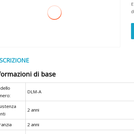
E
d
SCRIZIONE
formazioni di base
dello
DLM-A
mero:
sistenza
2 anni
enti
ranzia
2 anni