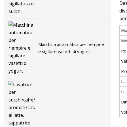
Des
dis
pen
Mo
Mod
Macchina automatica per riempire
Re
e sigillare vasetti di yogurt
Vel
Pre
La 
La 
Di
Vol