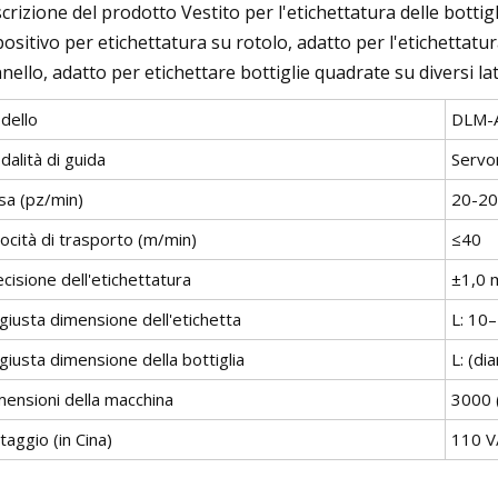
crizione del prodotto Vestito per l'etichettatura delle bottig
positivo per etichettatura su rotolo, adatto per l'etichettatura
nello, adatto per etichettare bottiglie quadrate su diversi lat
dello
DLM-
alità di guida
Servo
sa (pz/min)
20-20
ocità di trasporto (m/min)
≤40
cisione dell'etichettatura
±1,0
giusta dimensione dell'etichetta
L: 10
giusta dimensione della bottiglia
L: (d
mensioni della macchina
3000 
taggio (in Cina)
110 V