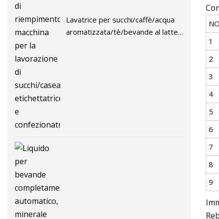
Con
Lavatrice per succhi/caffè/acqua
N
aromatizzata/tè/bevande al latte,
1
tappatrice di riempimento,
macchina per la lavorazione di
2
succhi/caseari, etichettatrice e
3
confezionatrice
4
5
6
7
8
9
Imm
Reb