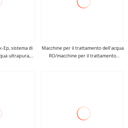
-Ep, sistema di
Macchine per il trattamento dell'acqua
cqua ultrapura,
RO/macchine per il trattamento
ro
vedi altro
eionizzazione
dell'acqua degli impianti di
aboratorio
imbottigliamento di acqua
purificata/acqua minerale