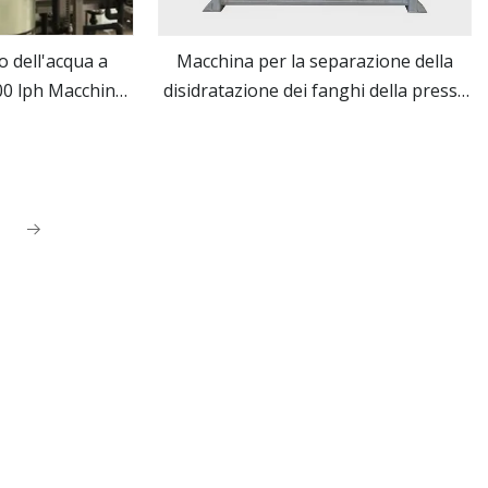
io dell'acqua a
Macchina per la separazione della
0 lph Macchine
disidratazione dei fanghi della pressa
ro
vedi altro
ell'acqua RO per
a vite CE / ISO per il trattamento delle
acque reflue