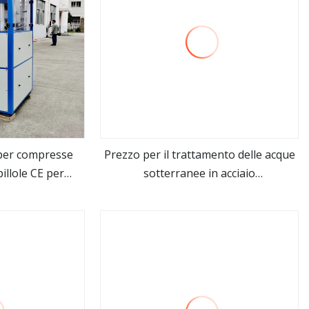
per compresse
Prezzo per il trattamento delle acque
illole CE per
sotterranee in acciaio
ro
vedi altro
'acqua dolce e
inossidabile/Sistema di filtraggio
 trattamento
dell'acqua da pozzo trivellato/Sistema
qua
di filtraggio industriale/Prezzo della
macchina per il trattamento dell'acqua