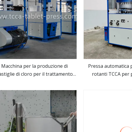
Macchina per la produzione di
Pressa automatica 
astiglie di cloro per il trattamento
rotanti TCCA per p
vedi altro
vedi alt
dell'acqua
compresse di sale d
compresse per il
dell'ac