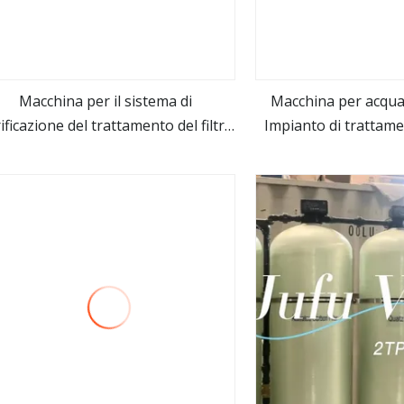
Macchina per il sistema di
Macchina per acqua
ificazione del trattamento del filtro
Impianto di trattame
vedi altro
vedi alt
dell'acqua di perforazione
industriale Impianto
sotterranea industriale
delle acque Prezzo d
completamente automatica con
osmosi in
smosi inversa e sistema UV per il
sistema di acqua minerale pura