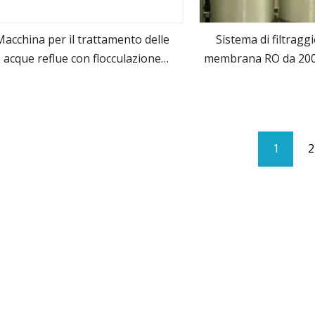
Macchina per il trattamento delle
Sistema di filtragg
acque reflue con flocculazione
membrana RO da 200
vedi altro
vedi alt
elettrica per elettrocoagulazione
per il trattamento d
bere
1
2