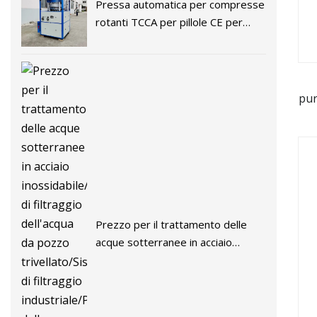
Pressa automatica per compresse
rotanti TCCA per pillole CE per
compresse di sale d'acqua dolce e
compresse per il trattamento
dell'acqua
pur
o
Prezzo per il trattamento delle
acque sotterranee in acciaio
inossidabile/Sistema di filtraggio
dell'acqua da pozzo
trivellato/Sistema di filtraggio
industriale/Prezzo della macchina