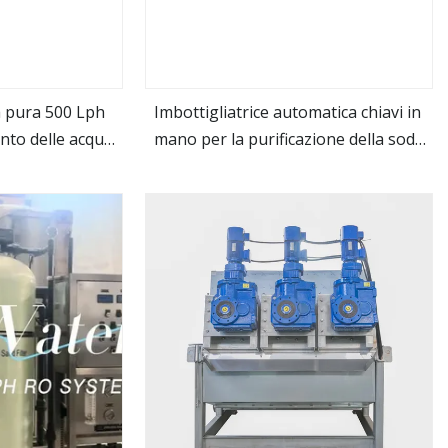
 pura 500 Lph
Imbottigliatrice automatica chiavi in ​​
nto delle acque
mano per la purificazione della soda
ro
vedi altro
 RO Trattamento
minerale potabile delle bevande
ella macchina ad
monoblocco con impianto di
versa
trattamento delle acque RO