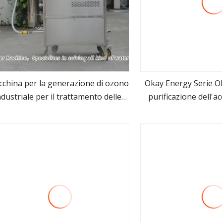
china per la generazione di ozono
Okay Energy Serie Ok
ndustriale per il trattamento delle
purificazione dell'a
vedi altro
vedi alt
acque e delle acque reflue
macchina per la d
dell'acqua da l