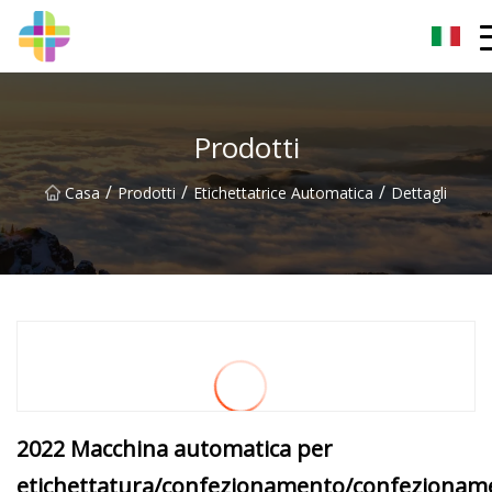
Changchun Rock Solid Inc.
Prodotti
/
/
/
Casa
Prodotti
Etichettatrice Automatica
Dettagli
2022 Macchina automatica per
etichettatura/confezionamento/confezionam