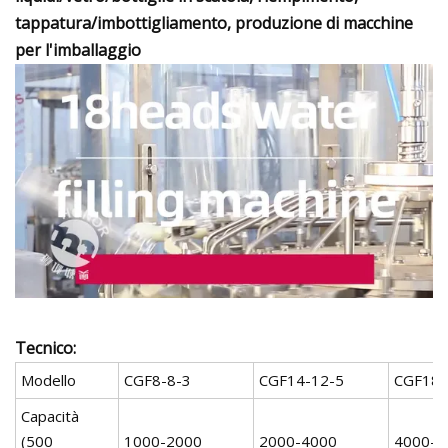
tappatura/imbottigliamento, produzione di macchine
per l'imballaggio
Tecnico:
Modello
CGF8-8-3
CGF14-12-5
CGF18-
Capacità
(500
1000-2000
2000-4000
4000-8