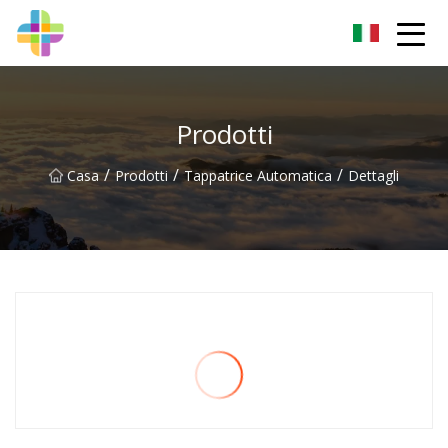
Changchun Rock Solid Inc.
Prodotti
/
/
/
Casa
Prodotti
Tappatrice Automatica
Dettagli