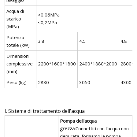
lavaggio
Acqua di
>0,06MPa
scarico
≤0,2MPa
(MPa)
Potenza
3.8
4.5
4.8
totale (kW)
Dimensioni
complessive
2200*1600*1800
2400*1880*2000
2800*2
(mm)
Peso (kg)
2880
3050
4300
I. Sistema di trattamento dell'acqua
Pompa dell'acqua
grezza:
Connettiti con l'acqua non
depurata, forniamo la pompa