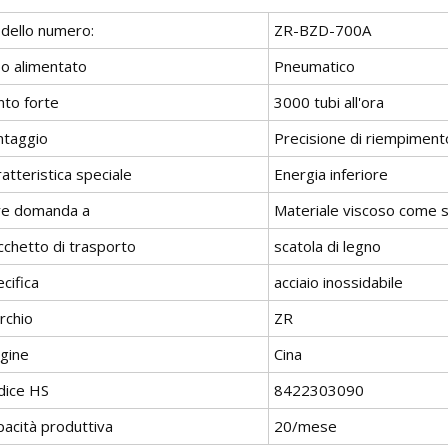
dello numero:
ZR-BZD-700A
po alimentato
Pneumatico
nto forte
3000 tubi all'ora
ntaggio
Precisione di riempimen
atteristica speciale
Energia inferiore
re domanda a
Materiale viscoso come si
cchetto di trasporto
scatola di legno
cifica
acciaio inossidabile
rchio
ZR
igine
Cina
dice HS
8422303090
pacità produttiva
20/mese