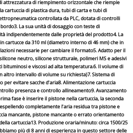
 di attrezzatura di riempimento orizzontale che riempie
la cartuccia di plastica dura, tubi di carta e tubi di
lettropneumatica controllata da PLC, dotata di controlli
 bordo3. La sua unità di dosaggio con teste di
à indipendentemente dalle proprietà del prodotto4. La
 in cartucce da 310 ml (diametro interno di 46 mm) che in
azioni necessarie per cambiare il formato5. Adatto per il
 silicone neutro, silicone strutturale, polimeri MS e adesivi
ti bituminosi e viscosi ad alta temperatura.6. Il volume di
 altro intervallo di volume su richiesta)7. Sistema di
 per evitare sacche d'aria8. Alimentazione cartuccia
ontrollo presenza e controllo allineamento9. Avanzamento
ima fase è inserire il pistone nella cartuccia, la seconda
, espellendo completamente l'aria residua tra pistone e
uccia mancante, pistone mancante o errato orientamento
della cartuccia13. Produzione oraria/minuto: circa 1500/25
abbiamo più di 8 anni di esperienza in questo settore delle