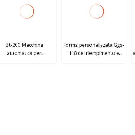
Bt-200 Macchina
Forma personalizzata Ggs-
automatica per
118 del riempimento e
a
'imballaggio delle merci
dell'impacchettatrice del
lla scatola di cartone per
profumo liquido monodose
biscotti 3D BOPP Film
r
rofumo Carta da gioco
acchina avvolgitrice per
cellophane