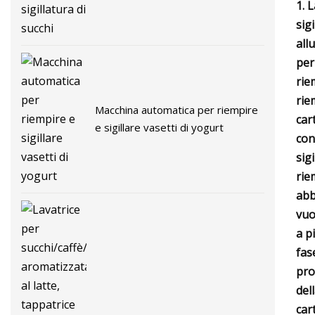
1. 
sigi
all
per
rie
rie
Macchina automatica per riempire
car
e sigillare vasetti di yogurt
con
sig
rie
abb
vuo
a p
fas
pro
del
car