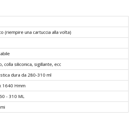
o (riempire una cartuccia alla volta)
dabile
, colla siliconica, sigillante, ecc
lastica dura da 280-310 ml
 x 1640 Hmm
260 - 310 ML
mmi