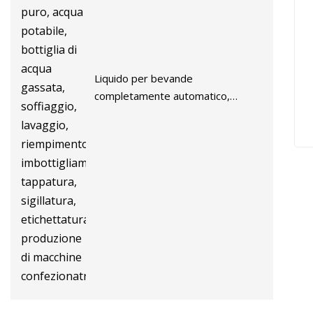
Liquido per bevande
completamente automatico,
minerale puro, acqua potabile,
bottiglia di acqua gassata,
l
soffiaggio, lavaggio, riempimento,
de
imbottigliamento, tappatura,
sigillatura, etichettatura,
P
produzione di macchine
M
confezionatrici