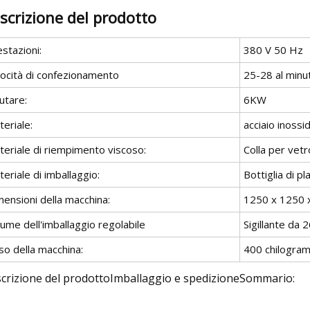
scrizione del prodotto
stazioni:
380 V 50 Hz
locità di confezionamento
25-28 al minut
utare:
6KW
eriale:
acciaio inossi
teriale di riempimento viscoso:
Colla per vetro
eriale di imballaggio:
Bottiglia di p
ensioni della macchina:
1250 x 1250
ume dell'imballaggio regolabile
Sigillante da 
so della macchina:
400 chilogra
crizione del prodottoImballaggio e spedizioneSommario: