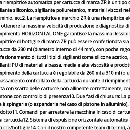
La riempitrice automatica per cartucce di marca ZR è un tipo
llante siliconico, sigillante poliuretanico, materiali viscosi nel
uminio, ecc.2. La riempitrice a marchio ZR è una riempitrice e
 ottenere la massima velocità di produzione e diagnostica di
mpimento HORIZONTAL ONE garantisce la massima flessibilit
mpitrice di bottiglie di marca ZR può essere confezionata sia
tucce da 280 ml (diametro interno di 44 mm), con poche regol
fezionamento di tutti i tipi di sigillanti come silicone acetico,
illanti PU di materiali a bassa, media e alta viscosità e prodot
mpimento della cartuccia è regolabile da 260 ml a 310 ml (o un
assamento controllato della cartuccia durante il riempimento
ta con scarto delle cartucce non allineate correttamente, c
istone con controllo di presenza10. Due fasi di chiusura: La pr
e è spingerla (o espanderla nel caso di pistone in alluminio)
dotto11. Comandi per arrestare la macchina in caso di cart
la cartuccia12. Sistema di espulsione orizzontale automatica 
tucce/bottiglie14. Con il nostro competente team di tecnici, 