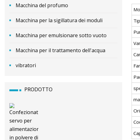
Macchina del profumo
Mo
Macchina per la sigillatura dei moduli
Ti
Pu
Macchina per emulsionare sotto vuoto
Va
Macchina per il trattamento dell'acqua
Car
vibratori
Fa
Pa
spe
PRODOTTO
ma
Or
Co
Ca