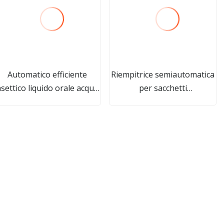
Automatico efficiente
Riempitrice semiautomatica
settico liquido orale acqua
per sacchetti
olio essenziale profumo
preconfezionati in polvere
sciroppo rotativo
per detersivo per spezie al
iempitrice di bottiglie linea
latte con proteine ​​secche
prezzo 6 teste pompa
con pedale
magnetica imbottigliatrice
liquida