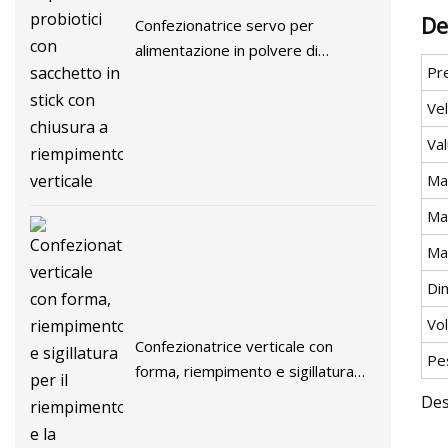
De
Confezionatrice servo per
alimentazione in polvere di
Pre
probiotici con sacchetto in stick
con chiusura a riempimento
Ve
verticale
Val
Mat
Ma
Mat
Dim
Vol
Confezionatrice verticale con
Pe
forma, riempimento e sigillatura
per il riempimento e la sigillatura di
Des
succhi