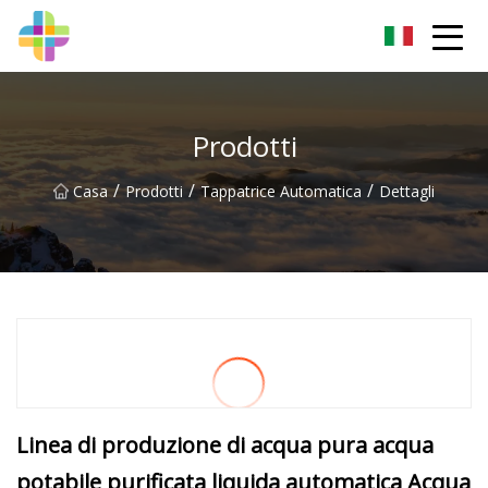
Changchun Rock Solid Inc.
Prodotti
/
/
/
Casa
Prodotti
Tappatrice Automatica
Dettagli
Linea di produzione di acqua pura acqua
potabile purificata liquida automatica Acqua