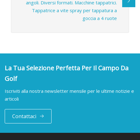
angoli. Diversi formati. Macchine tappatrici.
Tappatrice a vite spray per tappatura a
goccia a 4 ruote
La Tua Selezione Perfetta Per Il Campo Da
Golf
Iscriviti alla nostra newsletter mensile per le ultime notizie e
articoli
Contattaci