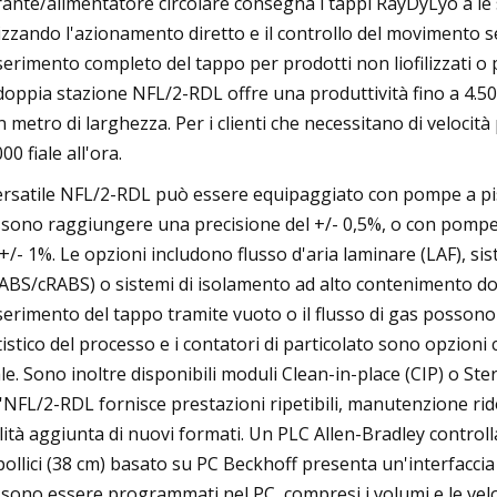
rante/alimentatore circolare consegna i tappi RayDyLyo a le s
lizzando l'azionamento diretto e il controllo del moviment
nserimento completo del tappo per prodotti non liofilizzati o p
doppia stazione NFL/2-RDL offre una produttività fino a 4.500
n metro di larghezza. Per i clienti che necessitano di velocità
00 fiale all'ora.
versatile NFL/2-RDL può essere equipaggiato con pompe a pist
sono raggiungere una precisione del +/- 0,5%, o con pompe
 +/- 1%. Le opzioni includono flusso d'aria laminare (LAF), sis
ABS/cRABS) o sistemi di isolamento ad alto contenimento dove
nserimento del tappo tramite vuoto o il flusso di gas possono aiu
tistico del processo e i contatori di particolato sono opzioni
ale. Sono inoltre disponibili moduli Clean-in-place (CIP) o Ste
l'NFL/2-RDL fornisce prestazioni ripetibili, manutenzione rid
ilità aggiunta di nuovi formati. Un PLC Allen-Bradley control
pollici (38 cm) basato su PC Beckhoff presenta un'interfaccia
sono essere programmati nel PC, compresi i volumi e le velo