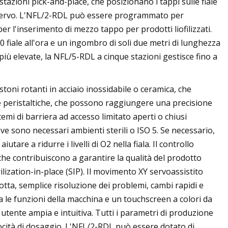
tazioni pick-and-place, che posizionano i tappi sulle fiale
o servo. L'NFL/2-RDL può essere programmato per
er l'inserimento di mezzo tappo per prodotti liofilizzati.
 fiale all'ora e un ingombro di soli due metri di lunghezza
 più elevate, la NFL/5-RDL a cinque stazioni gestisce fino a
oni rotanti in acciaio inossidabile o ceramica, che
 peristaltiche, che possono raggiungere una precisione
temi di barriera ad accesso limitato aperti o chiusi
 sono necessari ambienti sterili o ISO 5. Se necessario,
tare a ridurre i livelli di O2 nella fiala. Il controllo
 che contribuiscono a garantire la qualità del prodotto
rilization-in-place (SIP). Il movimento XY servoassistito
otta, semplice risoluzione dei problemi, cambi rapidi e
la le funzioni della macchina e un touchscreen a colori da
 utente ampia e intuitiva. Tutti i parametri di produzione
cità di dosaggio. L'NFL/2-RDL può essere dotato di