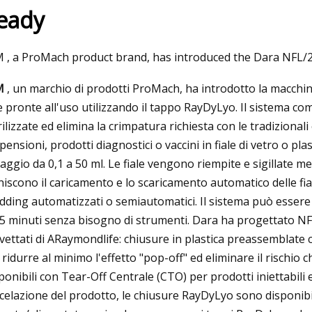
eady
023
Nov 20, 2023
 , a ProMach product brand, has introduced the Dara NFL/2-
ri vibratori a farfalla
10 software e servizi
M
, un marchio di prodotti ProMach, ha introdotto la macchi
“migliori” (giugno 2
le pronte all'uso utilizzando il tappo RayDyLyo. Il sistema co
rilizzate ed elimina la crimpatura richiesta con le tradizional
pensioni, prodotti diagnostici o vaccini in fiale di vetro o pl
aggio da 0,1 a 50 ml. Le fiale vengono riempite e sigillate m
niscono il caricamento e lo scaricamento automatico delle fial
idding automatizzati o semiautomatici. Il sistema può essere 
15 minuti senza bisogno di strumenti. Dara ha progettato NFL
vettati di ARaymondlife: chiusure in plastica preassemblate
 ridurre al minimo l'effetto "pop-off" ed eliminare il rischio ch
ponibili con Tear-Off Centrale (CTO) per prodotti iniettabili 
celazione del prodotto, le chiusure RayDyLyo sono disponib