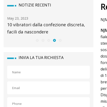
R
NOTIZIE RECENTI
May 23, 2023
May 09, 2
NJM
10 vibratori dalla confezione discreta,
11 miglio
NJ
facili da nascondere
fia
ste
sos
dos
INVIA LA TUA RICHIESTA
for
del
di 
bre
per
Dis
mis