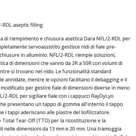
RDL aseptic filling
 di trascrizione AI
na di riempimento e chiusura asettica Dara NFL/2-RDL per
023)
mpletamente servoassistito gestisce nidi di fiale pre-
i chiusure in alluminio. NFL/2-RDL riempie soluzioni,
astica di dimensioni che vanno da 2R a 50R con volumi di
entre si trovano nel nido. Le funzionalità standard
e annidate, mentre le opzioni facilitano il debagging e il
modificato per gestire fiale di dimensioni diverse in meno
/2-RDL per sigillare fiale con i cappucci RayDyLyo
 che presentano un tappo di gomma all'interno il tappo
e i tappi aderiscano alle piastre del liofilizzatore.
e Total Tear-Off (TTO) per la ricostituzione e la
ili nelle dimensioni da 13 mm e 20 mm. Una tramoggia