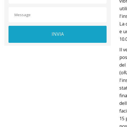
vib
uti
l'i
La 
e u
INVIA
10.0
Il 
pos
del
(oR
l'i
sta
fin
del
fac
15 
pos