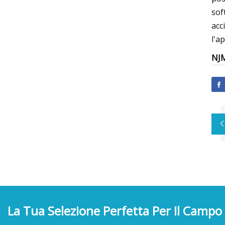
sof
acc
l'a
NJ
La Tua Selezione Perfetta Per Il Campo