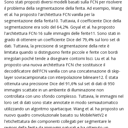
Sono stati proposti diversi modelli basati sulla FCN per risolvere
il problema della segmentazione della ferita. Ad esempio, Wang
et al. ha proposto l'architettura FCN vanilla per la
segmentazione della ferita10. Tuttavia, il coefficiente Dice della
segmentazione era solo del 64,2%. Goyal et al. ha proposto
l'architettura FCN-16 sulle immagini delle ferite11. Sono stati in
grado di ottenere un coefficiente Dice del 79,4% sul loro set di
dati. Tuttavia, la precisione di segmentazione della rete è
limitata quando si distinguono ferite piccole e ferite con bordi
irregolari poiché tende a disegnare contorni lisci. Liu et al. ha
proposto una nuova architettura FCN che sostituisce il
decodificatore dell'FCN vanilla con una concatenazione di skip-
layer sovracampionata con interpolazione bilineare12. È stata
ottenuta una precisione Dice del 91,6% sul set di dati di 950
immagini scattate in un ambiente di illuminazione non
controllata con uno sfondo complesso. Tuttavia, le immagini nel
loro set di dati sono state annotate in modo semiautomatico
utilizzando un algoritmo spartiacque. Wang et al. ha proposto un
nuovo quadro convoluzionale basato su MobileNetV2 e
l'etichettatura dei componenti collegati per segmentare le
regioni della ferita da immagini naturali e ha ottenuto un