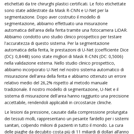
etichettati da tre chirurghi plastici certificati. Le foto etichettate
sono state addestrate da Mask R-CNN e U-Net per la
segmentazione. Dopo aver costruito il modello di
segmentazione, abbiamo effettuato una misurazione
automatica dell'area della ferita tramite una fotocamera LiDAR.
Abbiamo condotto uno studio clinico prospettico per testare
l'accuratezza di questo sistema. Per la segmentazione
automatica della ferita, le prestazioni di U-Net (coefficiente Dice
(DC): 0,8448) sono state migliori di Mask R-CNN (DC: 0,5006)
nella validazione esterna. Nello studio clinico prospettico,
abbiamo incorporato U-Net nel nostro sistema automatico di
misurazione dell'area della ferita e abbiamo ottenuto un errore
relativo medio del 26,2% rispetto al metodo manuale
tradizionale. Il nostro modello di segmentazione, U-Net e il
sistema di misurazione dell'area hanno raggiunto una precisione
accettabile, rendendoli applicabili in circostanze cliniche.
Le lesioni da pressione, causate dalla compressione prolungata
dei tessuti molli, rappresentano un pesante fardello per i sistemi
sanitari, colpendo milioni di pazienti in tutto il mondo. La cura
delle piaghe da decubito costa più di 11 miliardi di dollari all’anno