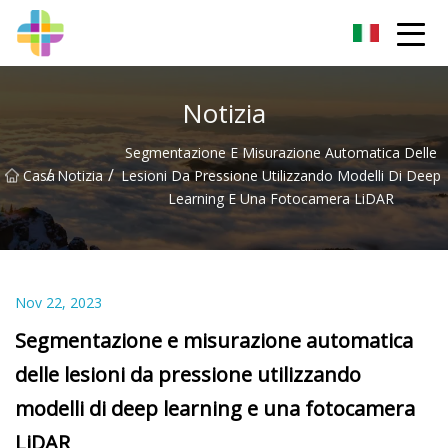
Changchun Rock Solid Inc.
Notizia
Segmentazione E Misurazione Automatica Delle
/
/
Casa
Notizia
Lesioni Da Pressione Utilizzando Modelli Di Deep
Learning E Una Fotocamera LiDAR
Nov 22, 2023
Segmentazione e misurazione automatica
delle lesioni da pressione utilizzando
modelli di deep learning e una fotocamera
LiDAR