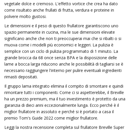
vegetale dolce e cremoso. L'effetto vortice che crea ha dato
come risultato anche frullati di frutta, verdura e proteine ​​in
polvere molto gustosi.
Le dimensioni e il peso di questo frullatore garantiscono uno
spazio permanente in cucina, ma le sue dimensioni elevate
significano anche che non ti preoccuperai mai che si ribalti o si
muova come i modelli più economici e leggeri. La pulizia è
semplice con un ciclo di pulizia programmato di 1 minuto. La
grande brocca da 68 once senza BPA e la disposizione delle
lame a bocca larga riducono anche le possibilità di tagliarsi se è
necessario raggiungere l'interno per pulire eventuali ingredienti
rimasti depositati.
Il gruppo lama integrato elimina il compito di smontare e quindi
rimontare tutti i componenti. Come ci si aspetterebbe, il Breville
ha un prezzo premium, ma il tuo investimento è protetto da una
garanzia di dieci anni eccezionalmente lunga. Ecco perché è il
miglior frullatore in assoluto e perché si è portato a casa il
premio Tom's Guide 2022 come miglior frullatore.
Leggi la nostra recensione completa sul frullatore Breville Super