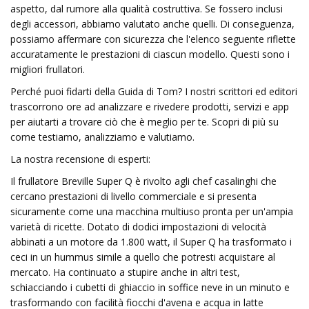
aspetto, dal rumore alla qualità costruttiva. Se fossero inclusi
degli accessori, abbiamo valutato anche quelli. Di conseguenza,
possiamo affermare con sicurezza che l'elenco seguente riflette
accuratamente le prestazioni di ciascun modello. Questi sono i
migliori frullatori.
Perché puoi fidarti della Guida di Tom? I nostri scrittori ed editori
trascorrono ore ad analizzare e rivedere prodotti, servizi e app
per aiutarti a trovare ciò che è meglio per te. Scopri di più su
come testiamo, analizziamo e valutiamo.
La nostra recensione di esperti:
Il frullatore Breville Super Q è rivolto agli chef casalinghi che
cercano prestazioni di livello commerciale e si presenta
sicuramente come una macchina multiuso pronta per un'ampia
varietà di ricette. Dotato di dodici impostazioni di velocità
abbinati a un motore da 1.800 watt, il Super Q ha trasformato i
ceci in un hummus simile a quello che potresti acquistare al
mercato. Ha continuato a stupire anche in altri test,
schiacciando i cubetti di ghiaccio in soffice neve in un minuto e
trasformando con facilità fiocchi d'avena e acqua in latte