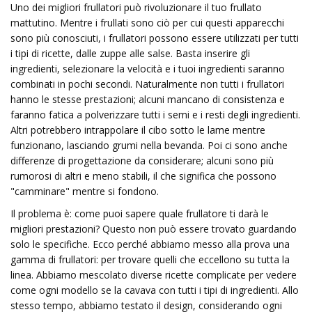
Uno dei migliori frullatori può rivoluzionare il tuo frullato
mattutino. Mentre i frullati sono ciò per cui questi apparecchi
sono più conosciuti, i frullatori possono essere utilizzati per tutti
i tipi di ricette, dalle zuppe alle salse. Basta inserire gli
ingredienti, selezionare la velocità e i tuoi ingredienti saranno
combinati in pochi secondi. Naturalmente non tutti i frullatori
hanno le stesse prestazioni; alcuni mancano di consistenza e
faranno fatica a polverizzare tutti i semi e i resti degli ingredienti.
Altri potrebbero intrappolare il cibo sotto le lame mentre
funzionano, lasciando grumi nella bevanda. Poi ci sono anche
differenze di progettazione da considerare; alcuni sono più
rumorosi di altri e meno stabili, il che significa che possono
"camminare" mentre si fondono.
Il problema è: come puoi sapere quale frullatore ti darà le
migliori prestazioni? Questo non può essere trovato guardando
solo le specifiche. Ecco perché abbiamo messo alla prova una
gamma di frullatori: per trovare quelli che eccellono su tutta la
linea. Abbiamo mescolato diverse ricette complicate per vedere
come ogni modello se la cavava con tutti i tipi di ingredienti. Allo
stesso tempo, abbiamo testato il design, considerando ogni