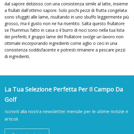
dal sapore delizioso con una consistenza simile al latte, insieme
a frullati dall'ottimo sapore. Solo pochi pezzi di frutta congelata
sono sfuggiti alle lame, risultando in uno sbuffo leggermente più
grosso, ma il gusto non ne ha risentito. Salta questo frullatore
se l'hummus fatto in casa o il burro di noci sono nella tua lista
dei preferiti; il gruppo lame del frullatore svolge un lavoro non
ottimale incorporando ingredienti come aglio o ceci in una
consistenza soddisfacente e potresti rimanere a pescare pezzi
di ingredienti.
La Tua Selezione Perfetta Per Il Campo Da
Golf
Iscriviti alla nostra newsletter mensile per le ultime notizie e
articoli