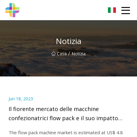
Changchun Rock Solid Inc.
Notizia
/
Casa
Notizia
Jun 18, 2023
Il fiorente mercato delle macchine
confezionatrici flow pack e il suo impatto
trasformativo sull’automazione degli
The flow pack machine market is estimated at US$ 4.8
imballaggi nel 2022