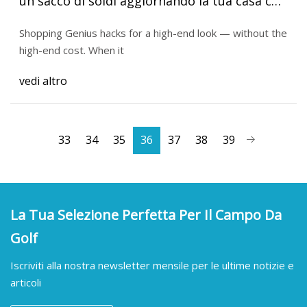
un sacco di soldi aggiornando la tua casa con
una qualsiasi di queste cose intelligenti
Shopping Genius hacks for a high-end look — without the
high-end cost. When it
vedi altro
33
34
35
36
37
38
39
La Tua Selezione Perfetta Per Il Campo Da
Golf
Iscriviti alla nostra newsletter mensile per le ultime notizie e
articoli