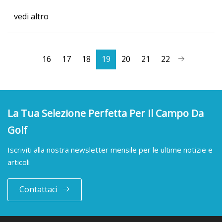
vedi altro
16
17
18
19
20
21
22
La Tua Selezione Perfetta Per Il Campo Da
Golf
Iscriviti alla nostra newsletter mensile per le ultime notizie e
articoli
Contattaci